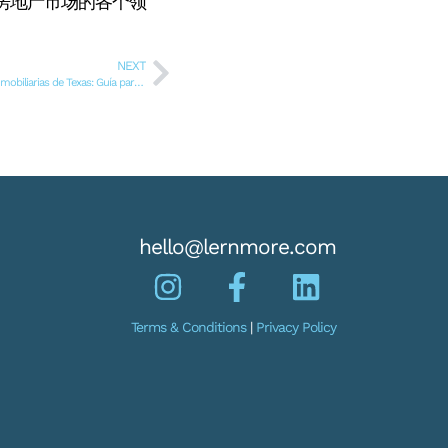
房地产市场的各个领
NEXT
Dominar la comunicación en las negociaciones inmobiliarias de Texas: Guía para compradores de vivienda
hello@lernmore.com
Terms & Conditions
|
Privacy Policy