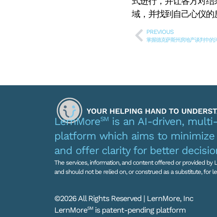
式进行，并让各方对结
域，并找到自己心仪的
PREVIOUS
掌握德克萨斯州房地产谈判中的
SM
LernMore
is an AI-driven, multi
platform which aims to minimize 
and offer clarity for better decisi
The services, information, and content offered or provided by L
and should not be relied on, or construed as a substitute, for leg
©2026 All Rights Reserved | LernMore, Inc
LernMore
SM
is patent-pending platform