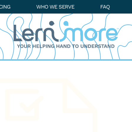
CING
WHO WE SERVE
FAQ