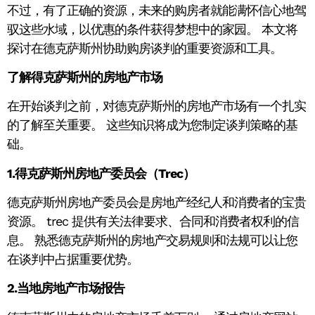
不过，有了正确的资源，未来的购房者就能满怀信心地驾
驭这些水域，以优惠的条件获得梦想中的家园。 本文将
探讨在德克萨斯州协助购房谈判的重要资源和工具。
了解得克萨斯州的房地产市场
在开始谈判之前，对德克萨斯州的房地产市场有一个扎实
的了解至关重要。 这些知识将成为您制定谈判策略的基
础。
1.得克萨斯州房地产委员会（Trec）
德克萨斯州房地产委员会是房地产经纪人和消费者的宝贵
资源。 trec 提供有关法律要求、合同和消费者权利的信
息。 熟悉德克萨斯州的房地产交易规则和法规可以让您
在谈判中占据重要优势。
2.当地房地产市场报告