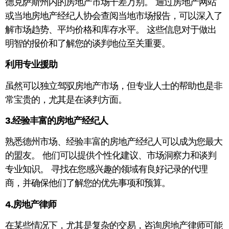
德克萨斯州内的房地产市场千差万别。 通过房地产网站
或当地房地产经纪人协会查阅当地市场报告，可以深入了
解市场趋势、平均价格和库存水平。 这些信息对于做出
明智的报价和了解您的谈判地位至关重要。
利用专业援助
虽然可以独立驾驭房地产市场，但专业人士的帮助也是非
常宝贵的，尤其是在谈判方面。
3.经验丰富的房地产经纪人
熟悉德州市场、经验丰富的房地产经纪人可以成为您最大
的盟友。 他们可以提供个性化建议、市场洞察力和谈判
专业知识。 寻找在您感兴趣的领域有良好记录的代理
商，并确保他们了解您的优先事项和预算。
4.房地产律师
在某些情况下，尤其是复杂的交易，咨询房地产律师可能