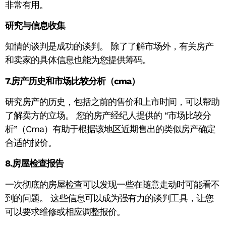
非常有用。
研究与信息收集
知情的谈判是成功的谈判。 除了了解市场外，有关房产
和卖家的具体信息也能为您提供筹码。
7.房产历史和市场比较分析（cma）
研究房产的历史，包括之前的售价和上市时间，可以帮助
了解卖方的立场。 您的房产经纪人提供的 “市场比较分
析”（Cma）有助于根据该地区近期售出的类似房产确定
合适的报价。
8.房屋检查报告
一次彻底的房屋检查可以发现一些在随意走动时可能看不
到的问题。 这些信息可以成为强有力的谈判工具，让您
可以要求维修或相应调整报价。