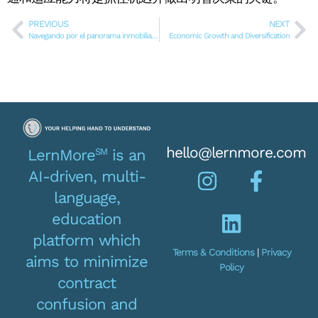
PREVIOUS
NEXT
Navegando por el panorama inmobiliario de Texas: Tendencias actuales del mercado
Economic Growth and Diversification
hello@lernmore.com
SM
LernMore
is an
AI-driven, multi-
language,
education
platform which
Terms & Conditions
|
Privacy
aims to minimize
Policy
contract
confusion and